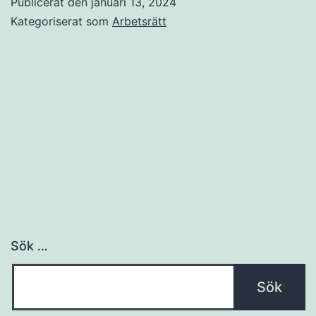
Publicerat den
januari 13, 2024
med
Kategoriserat som
Arbetsrätt
fackförbund?
Sök …