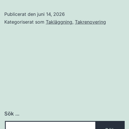
–
när
Publicerat den
juni 14, 2026
det
Kategoriserat som
Takläggning
,
Takrenovering
är
dags,
vad
det
kostar
och
hur
du
gör
Sök …
rätt