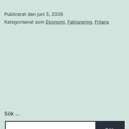
utan
företag
Publicerat den
juni 5, 2026
–
Kategoriserat som
Ekonomi
,
Fakturering
,
Frilans
hur
det
fungerar
och
när
det
passar
dig
Sök …