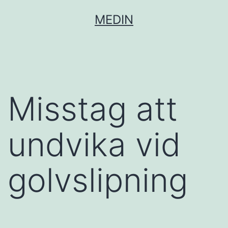
Hoppa
MEDIN
till
innehåll
Misstag att
undvika vid
golvslipning