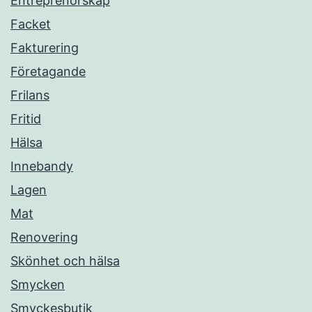
Entreprenörskap
Facket
Fakturering
Företagande
Frilans
Fritid
Hälsa
Innebandy
Lagen
Mat
Renovering
Skönhet och hälsa
Smycken
Smyckesbutik