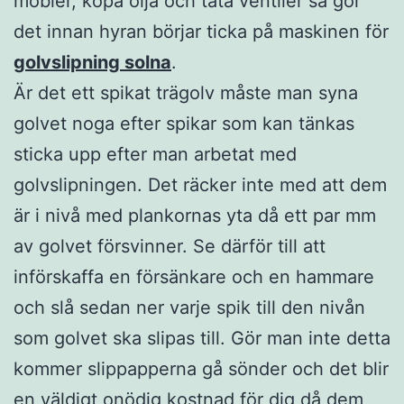
möbler, köpa olja och täta ventiler så gör
det innan hyran börjar ticka på maskinen för
golvslipning solna
.
Är det ett spikat trägolv måste man syna
golvet noga efter spikar som kan tänkas
sticka upp efter man arbetat med
golvslipningen. Det räcker inte med att dem
är i nivå med plankornas yta då ett par mm
av golvet försvinner. Se därför till att
införskaffa en försänkare och en hammare
och slå sedan ner varje spik till den nivån
som golvet ska slipas till. Gör man inte detta
kommer slippapperna gå sönder och det blir
en väldigt onödig kostnad för dig då dem