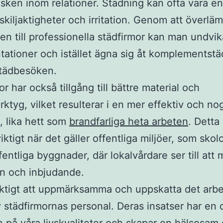
isken inom relationer. Städning kan ofta vara en k
kiljaktigheter och irritation. Genom att överlä
en till professionella städfirmor kan man undvik
ationer och istället ägna sig åt komplementst
städbesöken.
r har också tillgång till bättre material och
rktyg, vilket resulterar i en mer effektiv och n
, lika hett som
brandfarliga heta arbeten
. Detta 
viktigt när det gäller offentliga miljöer, som skol
entliga byggnader, där lokalvårdare ser till att 
ren och inbjudande.
iktigt att uppmärksamma och uppskatta det arb
v städfirmornas personal. Deras insatser har en 