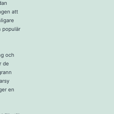
edan
ngen att
nligare
n populär
ing och
r de
grann
arsy
ger en