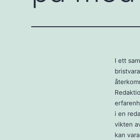
I ett sa
bristvar
återkom
Redaktio
erfarenh
i en red
vikten a
kan vara