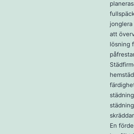
planeras
fullspäc
jonglera
att över
lösning 
påfrest
Städfirm
hemstäd
färdighe
städning
städning
skräddar
En förde