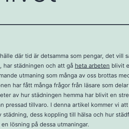
mhälle där tid är detsamma som pengar, det vill 
a, har städningen och att gå
heta arbeten
blivit 
mande utmaning som många av oss brottas me
nen har fått många frågor från läsare som delar
eter av hur städningen hemma har blivit en stre
an pressad tillvaro. I denna artikel kommer vi at
v städning, dess koppling till hälsa och hur städ
 en lösning på dessa utmaningar.