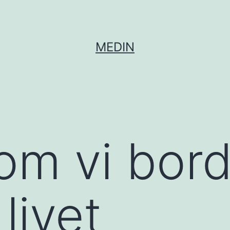
MEDIN
om vi bor
livet