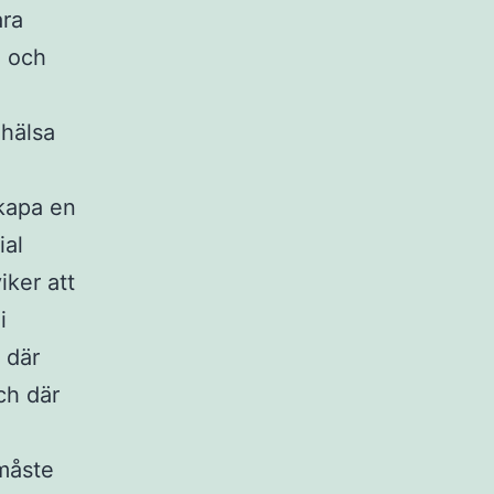
ara
n och
 hälsa
skapa en
ial
iker att
i
 där
ch där
 måste