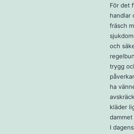
För det f
handlar 
fräsch m
sjukdoms
och säke
regelbun
trygg oc
påverkan
ha vänne
avskräck
kläder l
dammet h
I dagens