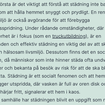
örsta är det viktigt att förstå att städning inte b
om att hålla hemmet snyggt och prydligt. En re
iljö är också avgörande för att förebygga
spridning. Under rådande omständigheter, där
rhet är i fokus (som en
truckutbildning
), är en
den och effektiv städning en viktig del av att 
h hälsosam livsmiljö. Dessutom finns det en soc
, då människor som inte hinner städa ofta undv
r och bekanta på besök av risk för att de ska bl
ta. Städning är ett socialt fenomen och att hem
igger utspridda, där vasken är full av oren disk o
ärjar fritt, signalerar ett hem i kaos.
 samhälle har städningen blivit en uppgift som