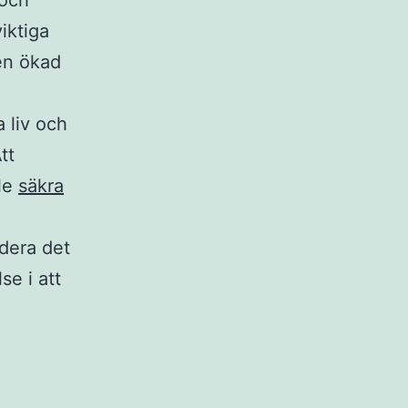
 och
iktiga
en ökad
 liv och
tt
lle
säkra
rdera det
se i att