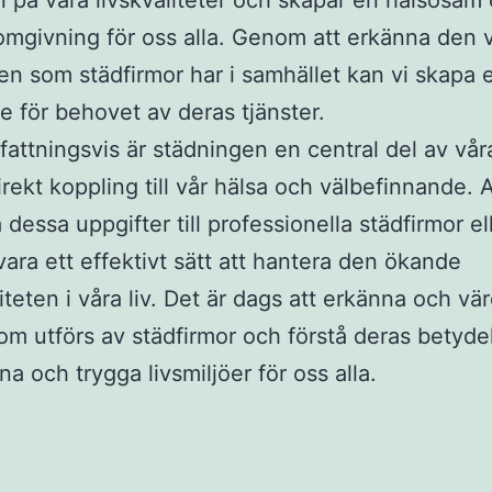
 på våra livskvaliteter och skapar en hälsosam
omgivning för oss alla. Genom att erkänna den v
en som städfirmor har i samhället kan vi skapa 
se för behovet av deras tjänster.
ttningsvis är städningen en central del av våra
irekt koppling till vår hälsa och välbefinnande. A
 dessa uppgifter till professionella städfirmor e
ara ett effektivt sätt att hantera den ökande
teten i våra liv. Det är dags att erkänna och vä
om utförs av städfirmor och förstå deras betydel
na och trygga livsmiljöer för oss alla.