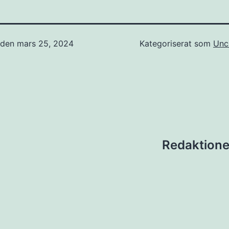
t den
mars 25, 2024
Kategoriserat som
Unc
ing
Redaktionen