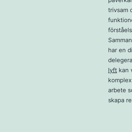
påverkan
trivsam 
funktion
förståel
Sammanfa
har en d
delegera
lyft
kan v
komplexi
arbete s
skapa re