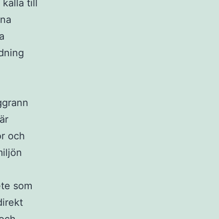
älla till
mna
a
ädning
oggrann
är
or och
miljön
ete som
direkt