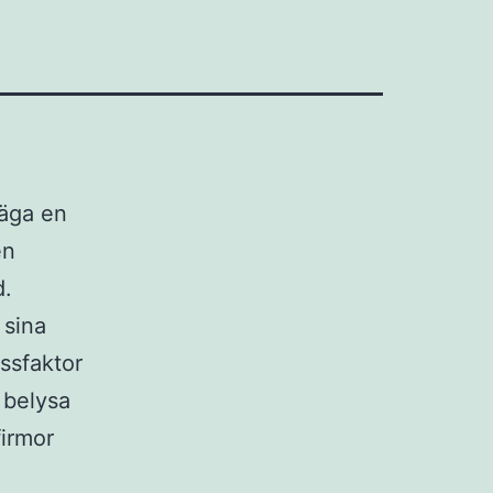
säga en
en
d.
 sina
ssfaktor
t belysa
firmor