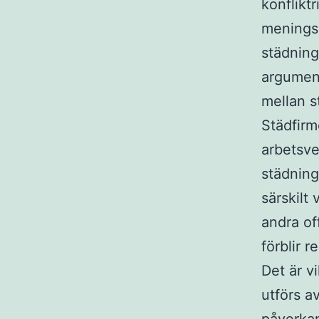
konfliktr
meningss
städning
argument
mellan 
Städfirmo
arbetsve
städning
särskilt 
andra off
förblir 
Det är v
utförs a