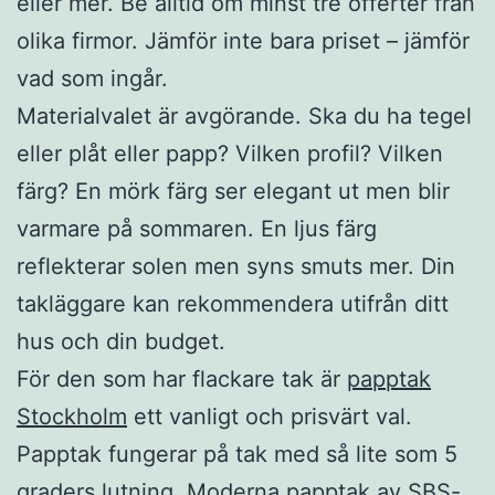
eller mer. Be alltid om minst tre offerter från
olika firmor. Jämför inte bara priset – jämför
vad som ingår.
Materialvalet är avgörande. Ska du ha tegel
eller plåt eller papp? Vilken profil? Vilken
färg? En mörk färg ser elegant ut men blir
varmare på sommaren. En ljus färg
reflekterar solen men syns smuts mer. Din
takläggare kan rekommendera utifrån ditt
hus och din budget.
För den som har flackare tak är
papptak
Stockholm
ett vanligt och prisvärt val.
Papptak fungerar på tak med så lite som 5
graders lutning. Moderna papptak av SBS-