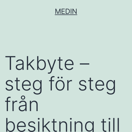
Hoppa
MEDIN
till
innehåll
Takbyte –
steg för steg
från
besiktning till